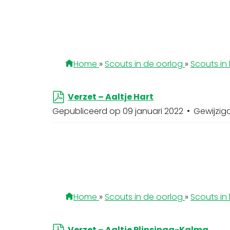
Home
»
Scouts in de oorlog
»
Scouts in 
p
Verzet – Aaltje Hart
d
Gepubliceerd op 09 januari 2022
Gewijzig
f
Home
»
Scouts in de oorlog
»
Scouts in 
p
Verzet – Aaltje Plinsinga-Kalma