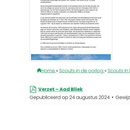
Home
»
Scouts in de oorlog
»
Scouts in 
p
Verzet – Aad Bliek
d
Gepubliceerd op 24 augustus 2024
Gewij
f