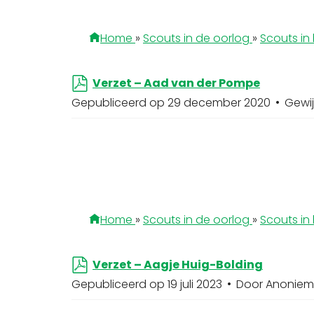
Home
»
Scouts in de oorlog
»
Scouts in 
p
Verzet – Aad van der Pompe
d
Gepubliceerd op 29 december 2020
Gewi
f
Home
»
Scouts in de oorlog
»
Scouts in 
p
Verzet – Aagje Huig-Bolding
d
Gepubliceerd op 19 juli 2023
Door
Anoniem
f