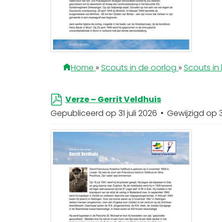
Home
»
Scouts in de oorlog
»
Scouts in 
p
Verze – Gerrit Veldhuis
d
Gepubliceerd op 31 juli 2026
Gewijzigd op 3
f