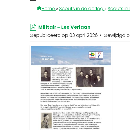
a
Home
»
Scouts in de oorlog
»
Scouts in 
p
p
Militair – Leo Verlaan
d
Gepubliceerd op 03 april 2026
Gewijzigd o
f