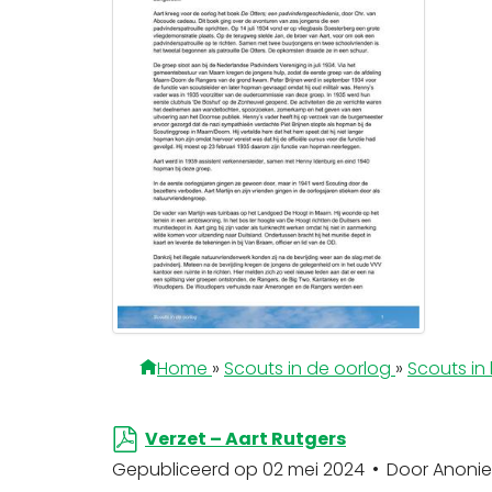
Home
»
Scouts in de oorlog
»
Scouts in 
p
Verzet – Aart Rutgers
d
Gepubliceerd op 02 mei 2024
Door
Anoni
f