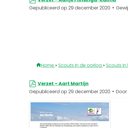
d
Gepubliceerd op 29 december 2020
Gewij
f
Home
»
Scouts in de oorlog
»
Scouts in 
p
Verzet – Aart Martijn
d
Gepubliceerd op 29 december 2020
Door
f