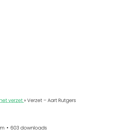
het verzet
»
Verzet – Aart Rutgers
em
603 downloads