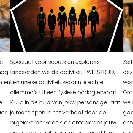
et
Speciaal voor scouts en explorers
Zel
nog
lanceerden we de activiteit TWEESTRIJD.
dez
n en
Een unieke activiteit waarin je echte
wor
dilemma’s uit een fysieke oorlog ervaart.
Gra
e
Kruip in de huid van jouw personage, laat
we 
aar
je meeslepen in het verhaal door de
gaa
bijgeleverde video’s en ontdek wat jouw
ont
personages zelf voor keuzes maakten in
oor