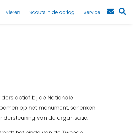
Vieren
Scouts in de oorlog
Service
ders actief bij de Nationale
ebloemen op het monument, schenken
ndersteuning van de organisatie.
 wordt het einde van de Tweede