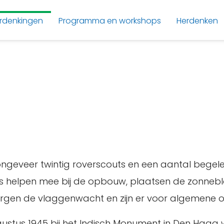
rdenkingen
Programma en workshops
Herdenken
ngeveer twintig roverscouts en een aantal begelei
uts helpen mee bij de opbouw, plaatsen de zonn
orgen de vlaggenwacht en zijn er voor algemene o
gustus 1945 bij het Indisch Monument in Den Haag