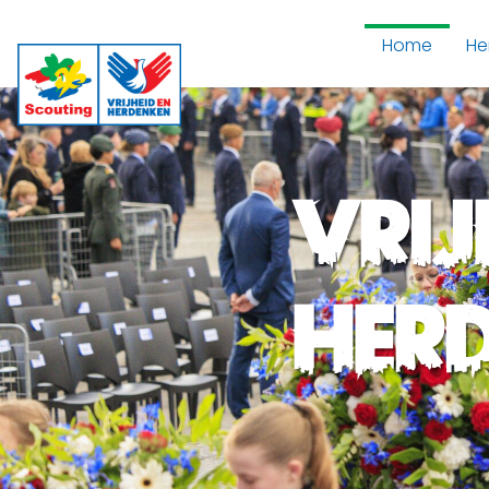
Home
He
Vrij
Her