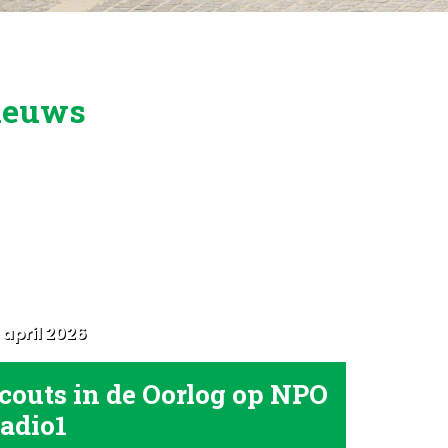
ieuws
 april 2026
couts in de Oorlog op NPO
adio1