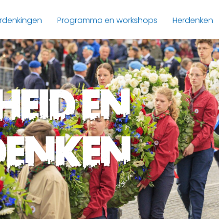
rdenkingen
Programma en workshops
Herdenken
heid en
denken