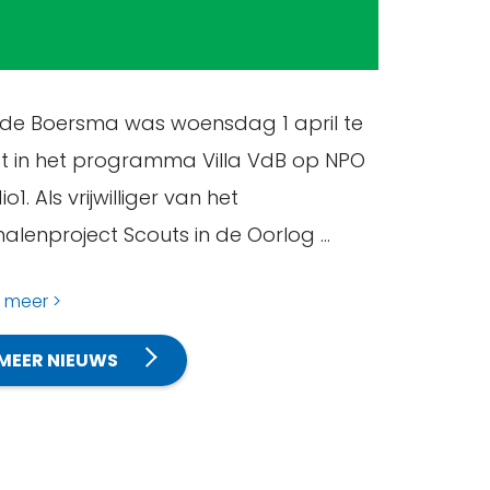
de Boersma was woensdag 1 april te
t in het programma Villa VdB op NPO
o1. Als vrijwilliger van het
halenproject Scouts in de Oorlog …
s meer
MEER NIEUWS