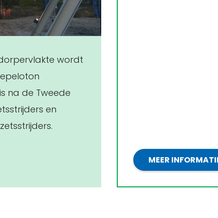
orpervlakte wordt
repeloton
 is na de Tweede
sstrijders en
tsstrijders.
MEER INFORMATI