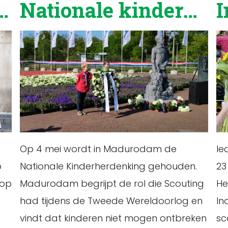
e Herdenking
Nationale kinderherdenking
I
Op 4 mei wordt in Madurodam de
Ie
p
Nationale Kinderherdenking gehouden.
23
 op
Madurodam begrijpt de rol die Scouting
He
had tijdens de Tweede Wereldoorlog en
In
vindt dat kinderen niet mogen ontbreken
sc