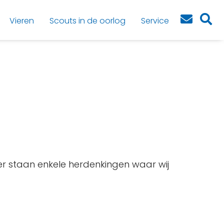
Vieren
Scouts in de oorlog
Service
der staan enkele herdenkingen waar wij