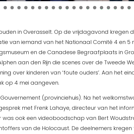
0
1
2
3
4
5
6
7
8
9
0
1
2
uden in Overasselt. Op de vrijdagavond kregen 
atie van iemand van het Nationaal Comité 4 en 5
ogsmuseum en de Canadese Begraafplaats in Groe
 Alphen aan den Rijn die scenes over de Tweede W
ning over kinderen van ‘foute ouders’. Aan het e
ak op 4 mei aangeven.
s Gouvernement (provinciehuis). Na het welkoms
esprek met Frenk Lahaye, directeur van het inf
r was ook een videoboodschap van Bert Woudstra
htoffers van de Holocaust. De deelnemers kregen 