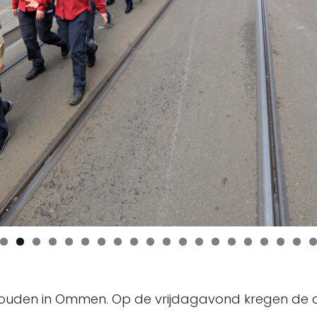
0
1
2
3
4
5
6
7
8
9
0
ouden in Ommen. Op de vrijdagavond kregen de 