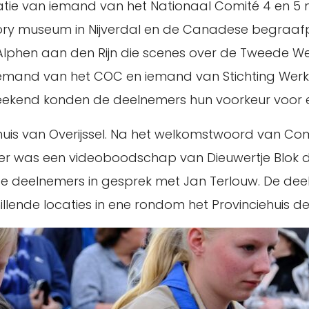
atie van iemand van het Nationaal Comité 4 en 5
y museum in Nijverdal en de Canadese begraafpl
t Alphen aan den Rijn die scenes over de Tweede 
iemand van het COC en iemand van Stichting Werk
 weekend konden de deelnemers hun voorkeur voor
huis van Overijssel. Na het welkomstwoord van Co
r was een videoboodschap van Dieuwertje Blok d
 deelnemers in gesprek met Jan Terlouw. De deel
lende locaties in ene rondom het Provinciehuis de