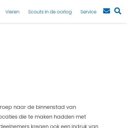
Vieren
Scouts in de oorlog
Service
groep naar de binnenstad van
locaties die te maken hadden met
deelnemers kregen ook een indruk van