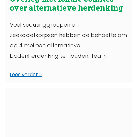
over alternatieve herdenking
Veel scoutinggroepen en
zeekadetkorpsen hebben de behoefte om
op 4 mei een alternatieve
Dodenherdenking te houden. Team
Vrijheid in Herdenken denkt daar graag in
Lees verder
mee ...