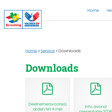
Home
He
Home
»
Service
»
Downloads
Downloads
pdf
pdf
Deelnemersvoorwa
Info avond
arden NH 4 mei
presentatie 202