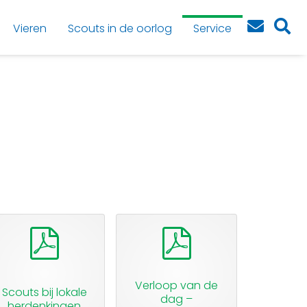
Vieren
Scouts in de oorlog
Service
pdf
pdf
Verloop van de
Scouts bij lokale
dag –
herdenkingen