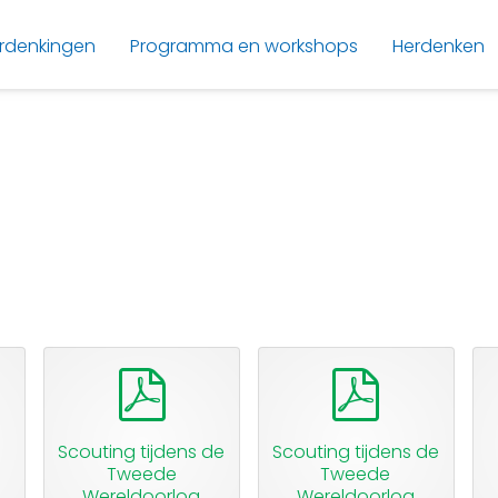
rdenkingen
Programma en workshops
Herdenken
pdf
pdf
Scouting tijdens de
Scouting tijdens de
Tweede
Tweede
6
Wereldoorlog
Wereldoorlog